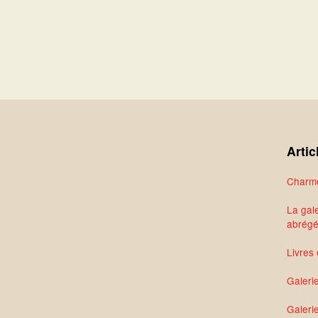
Artic
Charme
La gale
abrég
Livres 
Galeri
Galerie