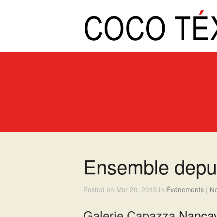
Ensemble depu
Posted on Mar 20, 2015 in
Événements
|
N
Galerie Capazza
Nança