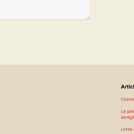
Artic
Charme
La gale
abrég
Livres 