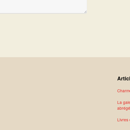
Artic
Charme
La gale
abrég
Livres 