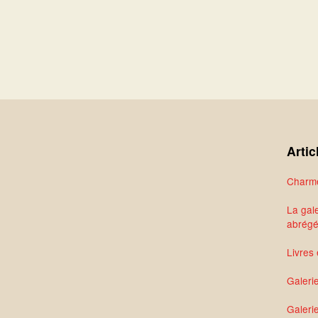
Artic
Charme
La gale
abrég
Livres 
Galeri
Galerie