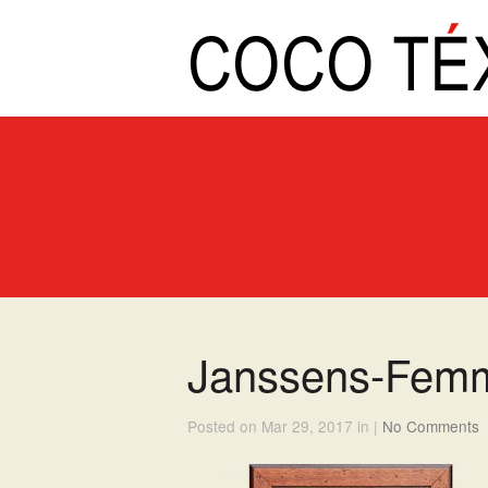
Janssens-Femm
Posted on Mar 29, 2017 in |
No Comments