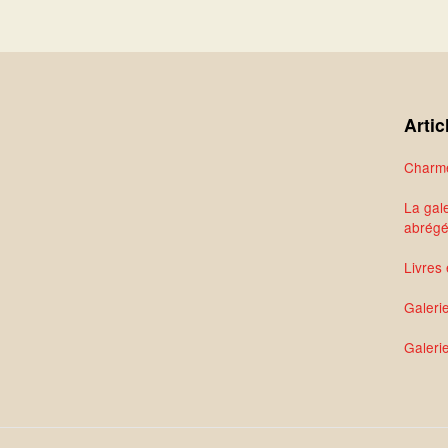
Artic
Charme
La gale
abrég
Livres 
Galeri
Galerie