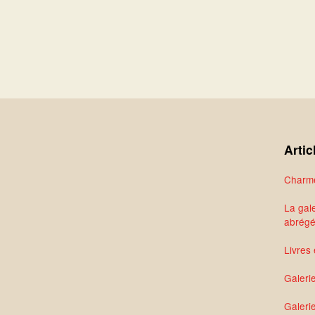
Artic
Charme
La gale
abrég
Livres 
Galeri
Galerie