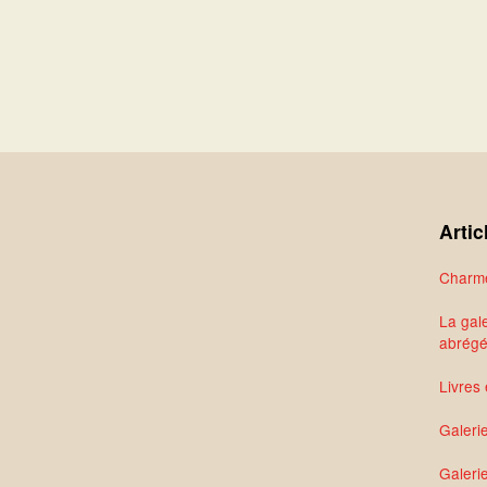
Artic
Charme
La gale
abrég
Livres 
Galeri
Galerie