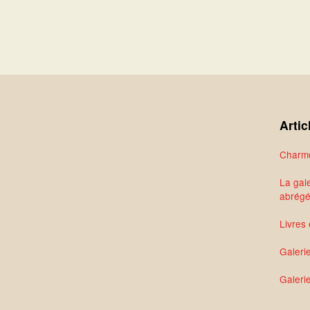
Artic
Charme
La gale
abrég
Livres 
Galeri
Galerie