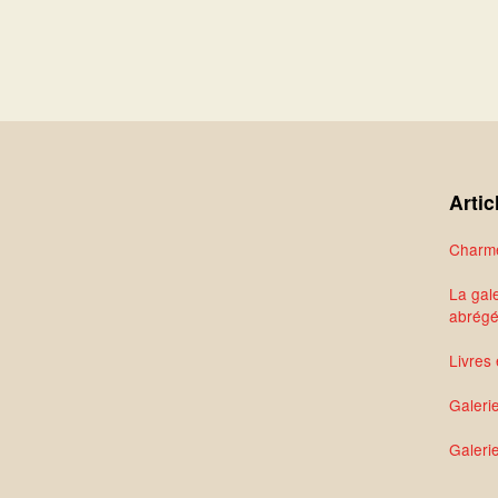
Artic
Charme
La gale
abrég
Livres 
Galeri
Galerie