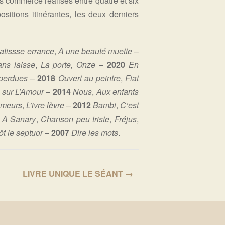
s commerce réalisés entre quatre et six
itions itinérantes, les deux derniers
atissse errance
,
A une beauté muette
–
ans laisse
,
La porte, Onze
–
2020
En
perdues
–
2018
Ouvert au peintre
,
Fiat
sur L’Amour
–
2014
Nous
,
Aux enfants
e meurs
,
L’ivre lèvre
–
2012
Bambi
,
C’est
1
A Sanary
,
Chanson peu triste
,
Fréjus
,
ôt le septuor
–
2007
Dire les mots
.
LIVRE UNIQUE LE SÉANT →