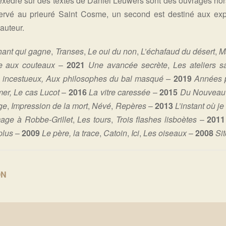
Téxèdre sur des textes de Daniel Leuwers sont des ouvrages hor
rvé au prieuré Saint Cosme, un second est destiné aux expos
’auteur.
hant qui gagne
,
Transes
,
Le oui du non
,
L’échafaud du désert
,
M
re aux couteaux
–
2021
Une avancée secrète
,
Les ateliers s
 incestueux, Aux philosophes du bal masqué –
2019
Années 
er, Le cas Lucot
–
2016
La vitre caressée
–
2015
Du Nouveau 
ge
,
Impression de la mort
,
Névé
,
Repères
–
2013
L’instant où j
ge à Robbe-Grillet
,
Les tours
,
Trois flashes lisboètes
–
201
plus
–
2009
Le père, la trace
,
Catoin
,
Ici
,
Les oiseaux
–
2008
Sit
ON