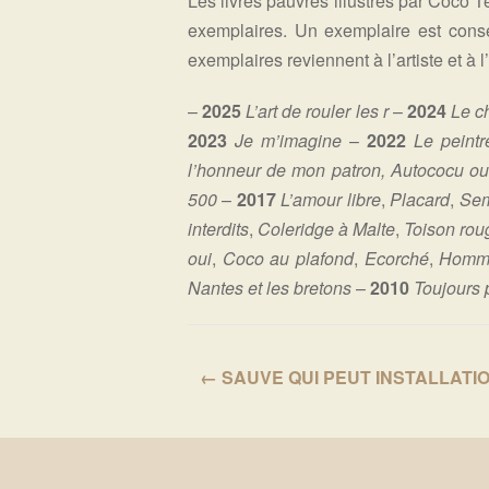
Les livres pauvres illustrés par Coco 
exemplaires. Un exemplaire est conse
exemplaires reviennent à l’artiste et à l
–
2025
L’art de rouler les r
–
2024
Le c
2023
Je m’imagine
–
2022
Le peint
l’honneur de mon patron,
Autococu ou
500
–
2017
L’amour libre
,
Placard
,
Sem
interdits
,
Coleridge à Malte
,
Toison rou
oui
,
Coco au plafond
,
Ecorché
,
Homma
Nantes et les bretons
–
2010
Toujours 
← SAUVE QUI PEUT INSTALLATI