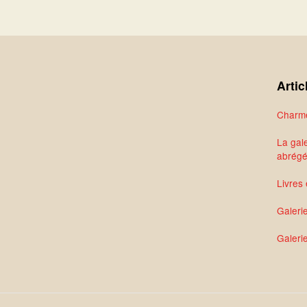
Artic
Charme
La gale
abrég
Livres 
Galeri
Galerie