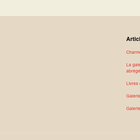
Artic
Charme
La gale
abrég
Livres 
Galeri
Galerie