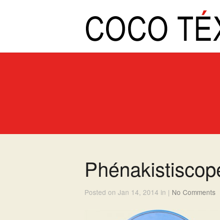
Phénakistiscope
Posted on Jan 14, 2014 in |
No Comments