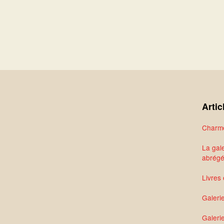
Artic
Charme
La gale
abrég
Livres 
Galeri
Galerie