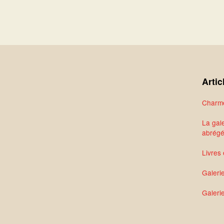
Artic
Charme
La gale
abrég
Livres 
Galeri
Galerie