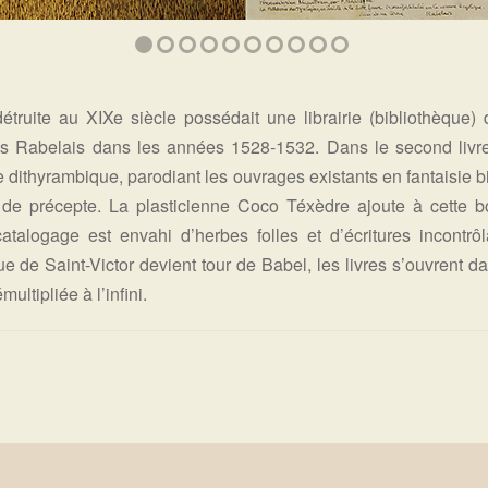
détruite au XIXe siècle possédait une librairie (bibliothèqu
ois Rabelais dans les années 1528-1532. Dans le second livr
re dithyrambique, parodiant les ouvrages existants en fantaisie b
lieu de précepte. La plasticienne Coco Téxèdre ajoute à cette
talogage est envahi d’herbes folles et d’écritures incontr
que de Saint-Victor devient tour de Babel, les livres s’ouvrent 
ultipliée à l’infini.