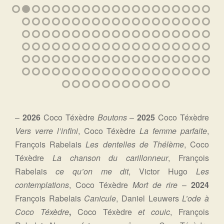
–
2026
Coco Téxèdre
Boutons
–
2025
Coco Téxèdre
Vers verre l’infini
, Coco Téxèdre
La femme parfaite
,
François Rabelais
Les dentelles de Thélème
, Coco
Téxèdre
La chanson du carillonneur
, François
Rabelais
ce qu’on me dit
, Victor Hugo
Les
contemplations
, Coco Téxèdre
Mort de rire
–
2024
François Rabelais
Canicule
, Daniel Leuwers
L’ode à
Coco Téxèdre
,
Coco Téxèdre
et couic
, François