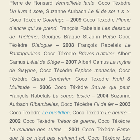
Pierre de Ronsard
Vermeillette fante
, Coco Téxèdre
Un livre à soie
, Suzanne Aurbach
Le fil de soi 1 & 2
,
Coco Téxèdre
Coloriage
–
2009
Coco Téxèdre
Plume
d’encre qui se prend
, François Rabelais
Les dessous
de Thélème
, Georges Braque St-John Perse Coco
Téxèdre
Dialogue
–
2008
François Rabelais
Le
Pantagruélion
, Coco Téxèdre
Brèves d’atelier
, Albert
Camus
L’état de Siège
–
2007
Albert Camus
Le mythe
de Sisyphe
, Coco Téxèdre
Espèce menacée
, Coco
Téxèdre
Grand Genévrier
, Coco Téxèdre
Froid &
Multitude
–
2006
Coco Téxèdre
Sauve qui peut
,
François Rabelais
La coupe testée
–
2004
Suzanne
Aurbach
Ribambelles,
Coco Téxèdre
Fil de fer
–
2003
Coco Téxèdre
Le quotidien
,
Coco Téxèdre
Le beurre
–
2002
Coco Téxèdre
Trésor de guerre
, Coco Téxèdre
La maladie des autres
–
2001
Coco Téxèdre
Parce
que là ce n’est pas vraiment ici,
Coco Téxèdre
Les