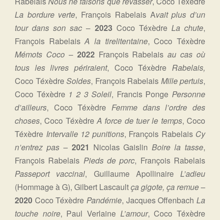
Rabelais
Nous ne faisons que rêvasser
, Coco Téxèdre
La bordure verte
, François Rabelais A
vait plus d’un
tour dans son sac
–
2023
Coco Téxèdre
La chute
,
François Rabelais
A la tirelitentaine
, Coco Téxèdre
Mémots Coco
–
2022
François Rabelais
au cas où
tous les livres périraient
, Coco Téxèdre
Rabelais,
Coco Téxèdre
Soldes
, François Rabelais
Mille pertuis
,
Coco Téxèdre
1 2 3 Soleil
, Francis Ponge
Personne
d’ailleurs
, Coco Téxèdre
Femme dans l’ordre des
choses
, Coco Téxèdre
A force de tuer le temps
, Coco
Téxèdre
Intervalle 12 punitions
, François Rabelais
Cy
n’entrez pas
–
2021
Nicolas Gaislin
Boire la tasse
,
François Rabelais
Pieds de porc
, François Rabelais
Passeport vaccinal
, Guillaume Apollinaire
L’adieu
(Hommage à G), Gilbert Lascault
ça gigote, ça remue
–
2020
Coco Téxèdre
Pandémie
, Jacques Offenbach
La
touche noire
, Paul Verlaine
L’amour
, Coco Téxèdre