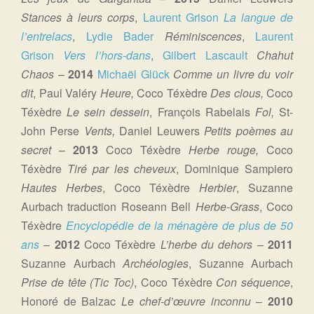
Stances à leurs corps
,
Laurent Grison
La langue de
l’entrelacs
,
Lydie Bader
Réminiscences
,
Laurent
Grison
Vers l’hors-dans
,
Gilbert Lascault
Chahut
Chaos
–
2014
Michaël Glück
Comme un livre du voir
dit
, Paul Valéry
Heure
,
Coco Téxèdre
Des clous,
Coco
Téxèdre
Le sein dessein
, François Rabelais
Fol,
St-
John Perse
Vents
,
Daniel Leuwers
Petits poèmes au
secret
–
2013
Coco Téxèdre
Herbe rouge,
Coco
Téxèdre
Tiré par les cheveux
, Dominique Sampiero
Hautes Herbes
, Coco Téxèdre
Herbier
, Suzanne
Aurbach traduction Roseann Bell
Herbe-Grass
, Coco
Téxèdre
Encyclopédie de la ménagère de plus de 50
ans
–
201
2
Coco Téxèdre
L’herbe du dehors
–
2011
Suzanne Aurbach
Archéologies
, Suzanne Aurbach
Prise de tête (Tic Toc)
, Coco Téxèdre
Con séquence
,
Honoré de Balzac
Le chef-d’œuvre inconnu
–
2010