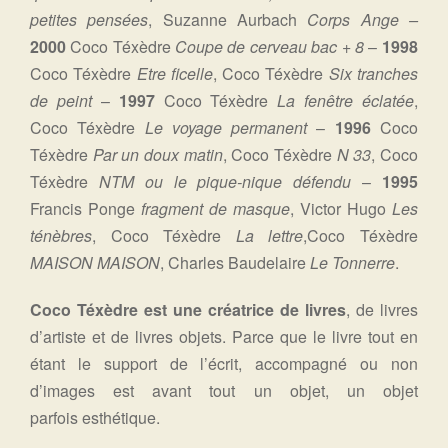
petites pensées
, Suzanne Aurbach
Corps Ange –
2000
Coco Téxèdre
Coupe de cerveau bac + 8
–
1998
Coco Téxèdre
Etre ficelle
, Coco Téxèdre
Six tranches
de peint
–
1997
Coco Téxèdre
La fenêtre éclatée
,
Coco Téxèdre
Le voyage permanent
–
1996
Coco
Téxèdre
Par un doux matin
, Coco Téxèdre
N 33
, Coco
Téxèdre
NTM ou le pique-nique défendu
–
1995
Francis Ponge
fragment de masque
, Victor Hugo
Les
ténèbres
, Coco Téxèdre
La lettre
,Coco Téxèdre
MAISON MAISON
, Charles Baudelaire
Le Tonnerre
.
Coco Téxèdre est une créatrice de livres
, de livres
d’artiste et de livres objets. Parce que le livre tout en
étant le support de l’écrit, accompagné ou non
d’images est avant tout un objet, un objet
parfois esthétique.