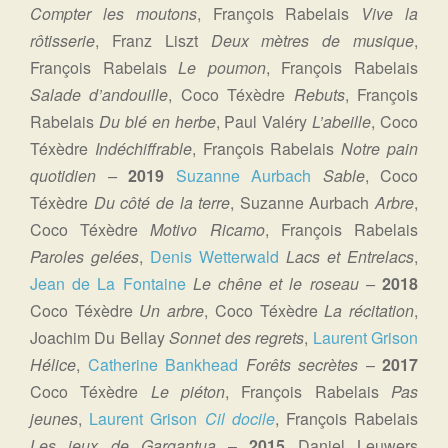
Compter les moutons
, François Rabelais
Vive la
rôtisserie
, Franz Liszt
Deux mètres de musique
,
François Rabelais
Le poumon
, François Rabelais
Salade d’andouille
, Coco Téxèdre
Rebuts
, François
Rabelais
Du blé en herbe
, Paul Valéry
L’abeille
, Coco
Téxèdre
Indéchiffrable
, François Rabelais
Notre pain
quotidien –
2019
Suzanne Aurbach
Sable
, Coco
Téxèdre
Du côté de la terre
, Suzanne Aurbach
Arbre
,
Coco Téxèdre
Motivo Ricamo
, François Rabelais
Paroles gelées
,
Denis Wetterwald
Lacs et
Entrelacs
,
Jean de La Fontaine
Le chêne et le roseau
–
2018
Coco Téxèdre
Un arbre
, Coco Téxèdre
La récitation
,
Joachim Du Bellay
Sonnet des regrets
,
Laurent Grison
Hélice
,
Catherine Bankhead
Forêts secrètes
–
2017
Coco Téxèdre
Le piéton
, François Rabelais
Pas
jeunes
,
Laurent Grison
Cil docile
, François Rabelais
Les jeux de Gargantua
–
2015
Daniel Leuwers